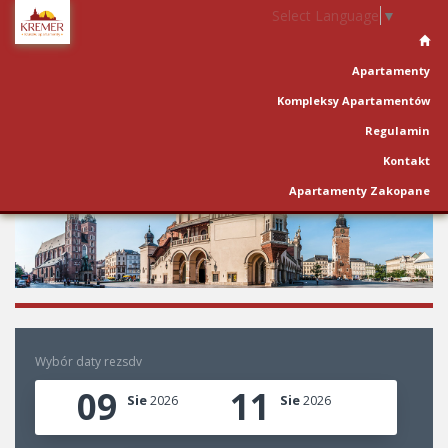
Select Language
▼
Apartamenty
Kompleksy Apartamentów
Regulamin
Kontakt
Apartamenty Zakopane
Wybór daty rezsdv
09
11
Sie
Sie
2026
2026